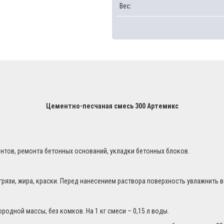
Вес:
Цементно-песчаная смесь 300 Артемикс
нтов, ремонта бетонных оснований, укладки бетонных блоков.
пыли, грязи, жира, краски. Перед нанесением раствора поверхн
одной массы, без комков. На 1 кг смеси – 0,15 л воды.